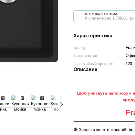
ПОКУПКА ЧАСТЯМИ
8 платежей по 1 708.88 грн
Характеристики
Бренд
Fran
Тип гарантии
Офіц
Гарантийный срок, мес.
120
Описание
Щоб уникнути непорозумін
проду
Fr
🔴 Завдяки запатентованій фор