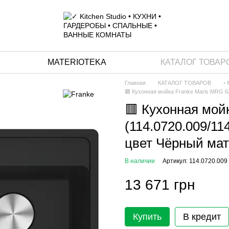
MATERIOTEKA
КАТАЛОГ ТОВАР
Главная
КАТАЛОГ ТОВАРОВ
◦
🟥 Кухонная мойка Franke Maris MRG 62
🟥 Кухонная мой
(114.0720.009/11
цвет Чёрный ма
В наличии
Артикул: 114.0720.009
13 671 грн
Купить
В кредит