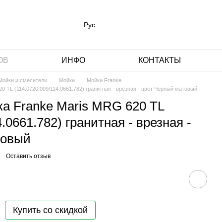
Рус
ОВ
ИНФО
КОНТАКТЫ
 Мойки и смесители
Мойки
Мойки Franke
0 TL (114.0720.009/114.0661.782) гранитная - врезная - цвет Чёрный матовый
ка Franke Maris MRG 620 TL
4.0661.782) гранитная - врезная -
товый
Оставить отзыв
Купить со скидкой