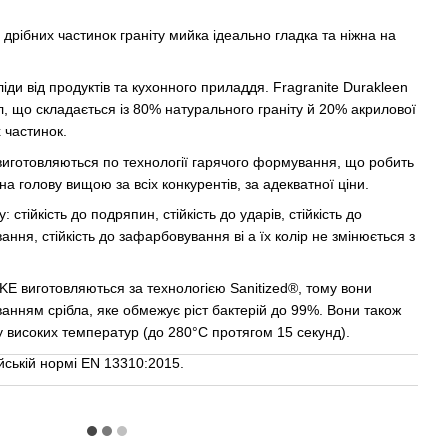
дрібних частинок граніту мийка ідеально гладка та ніжна на
ди від продуктів та кухонного приладдя. Fragranite Durakleen
л, що складається із 80% натурального граніту й 20% акрилової
 частинок.
виготовляються по технології гарячого формування, що робить
а голову вищою за всіх конкурентів, за адекватної ціни.
 стійкість до подряпин, стійкість до ударів, стійкість до
ння, стійкість до зафарбовування ві а їх колір не змінюється з
KE виготовляються за технологією Sanitized®, тому вони
анням срібла, яке обмежує ріст бактерій до 99%. Вони також
ву високих температур (до 280°C протягом 15 секунд).
йській нормі EN 13310:2015.