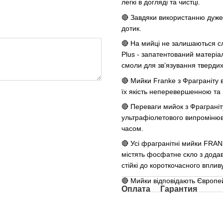
легкі в догляді та чистці.
🔴 Завдяки використанню дуже 
дотик.
🔴 На мийці не залишаються слі
Plus - запатентований матеріа
смоли для зв’язування твердих
🔴 Мийки Franke з Фраграніту 
їх якість неперевершенною та н
🔴 Переваги мийок з Фраграніту:
ультрафіолетового випромінюва
часом.
🔴 Усі фрагранітні мийки FRAN
містять фосфатне скло з додав
стійкі до короткочасного впли
🔴 Мийки відповідають Європе
Оплата
Гарантия