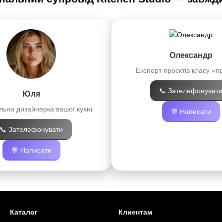
Олександр
Експерт проєктів класу «п
📞 Зателефонуват
Юля
ьна дизайнерка вашої кухні
💬 Написати
📞 Зателефонувати
💬 Написати
Каталог
Клиентам