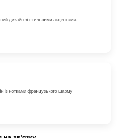
ний дизайн зі стильними акцентами.
н із нотками французького шарму
 на зв’язку