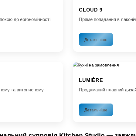
CLOUD 9
спокою до ергономічності
Пряме попадання в лаконіч
Детальніше
LUMIÈRE
ному та витонченому
Продуманий плавний дизай
Детальніше
альний супровід Kitchen Studio — завжди