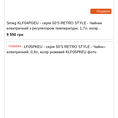
Подарок
Smeg KLF04PGEU - серія 50'S RETRO STYLE - Чайник
електричний з регулятором температури, 1,7л, колір
пастельно-зелений
9 550 грн
НОВИНКА