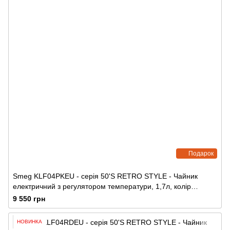
Подарок
Smeg KLF04PKEU - серія 50'S RETRO STYLE - Чайник
електричний з регулятором температури, 1,7л, колір
рожевий
9 550 грн
НОВИНКА