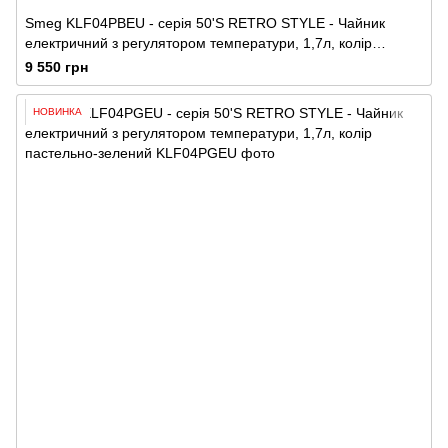
Smeg KLF04PBEU - серія 50'S RETRO STYLE - Чайник
електричний з регулятором температури, 1,7л, колір
пастельно-блакитний
9 550 грн
НОВИНКА