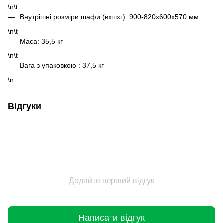
\n\t
Внутрішні розміри шафи (вxшxг): 900-820x600x570 мм
\n\t
Маса: 35,5 кг
\n\t
Вага з упаковкою : 37,5 кг
\n
Відгуки
Додайте перший відгук
Написати відгук