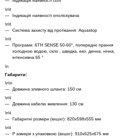
Індикація наявності солі
\n\t
Індикація наявності ополіскувача
\n\t
Система захисту від протікання: Aquastop
\n\t
Програми: 6TH SENSE 50-60°, попереднє прання
холодною водою, скло , швидка, еко, денна, нічна,
інтенсивна 65 °
\n
Габарити:
\n\n
Довжина зливного шланга: 150 см
\n\t
Довжина кабелю живлення: 130 см
\n\t
Габаритні розміри (вxшxг): 820x598x555 мм
\n\t
Р азмери з упаковкою (вxшxг): 910x625x675 мм