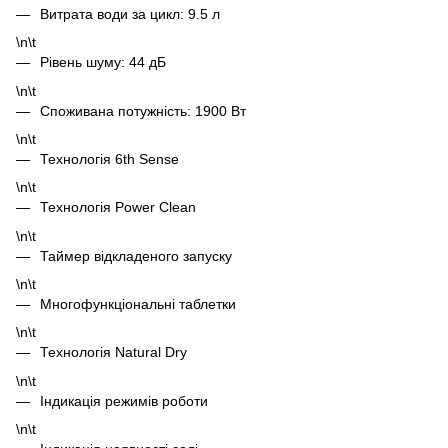
Витрата води за цикл: 9.5 л
\n\t
Рівень шуму: 44 дБ
\n\t
Споживана потужність: 1900 Вт
\n\t
Технологія 6th Sense
\n\t
Технологія Power Clean
\n\t
Таймер відкладеного запуску
\n\t
Многофункціональні таблетки
\n\t
Технологія Natural Dry
\n\t
Індикація режимів роботи
\n\t