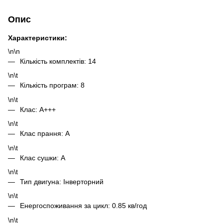
Опис
Характеристики:
\n\n
Кількість комплектів: 14
\n\t
Кількість програм: 8
\n\t
Клас: А+++
\n\t
Клас прання: А
\n\t
Клас сушки: А
\n\t
Тип двигуна: Інверторний
\n\t
Енергоспоживання за цикл: 0.85 кв/год
\n\t