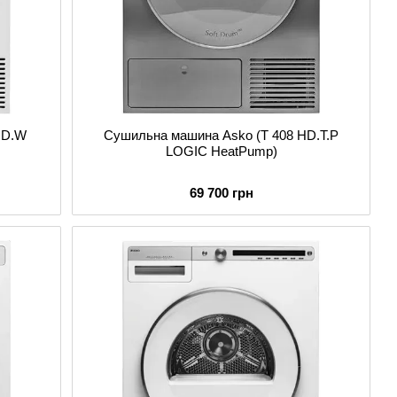
HD.W
Сушильна машина Asko (T 408 HD.T.P
LOGIC HeatPump)
69 700 грн