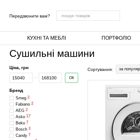
Перейти до основного контенту
Передзвонити вам?
КУХНІ ТА МЕБЛІ
ПОРТФОЛІО
Сушильні машини
Ціна, грн
за популяр
Сортування:
Від Ціна, грн
До Ціна, грн
ОК
Бренд
2
Smeg
2
Fabiano
2
AEG
17
Asko
7
Beko
3
Bosch
7
Candy