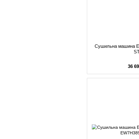
Сушильна машина El
S
36 6