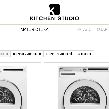
MATERIOTEKA
КАТАЛОГ ТОВАРІ
ністю
спочатку дешевше
спочатку дорожчі
за назвою