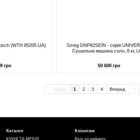
osch (WTH 85205 UA)
Smeg DNP82SEIN - серія UNIVER
Сушильна машина соло, 8 кг, 
99 грн
50 600 грн
Назад
1
2
3
4
Вперед
Каталог
Клієнтам
КУХНІ ТА МЕБЛІ
Вхід до кабінету