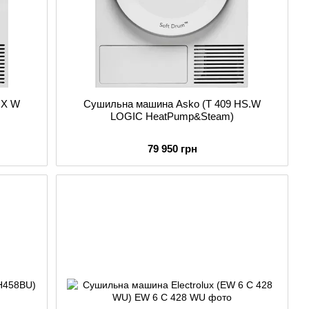
HX W
Сушильна машина Asko (T 409 HS.W
LOGIC HeatPump&Steam)
79 950 грн