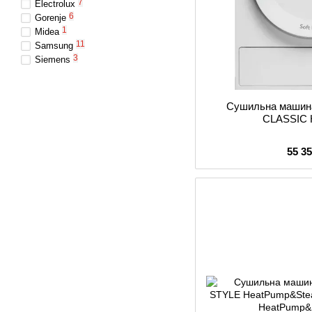
7
Electrolux
6
Gorenje
1
Midea
11
Samsung
3
Siemens
Сушильна машина
CLASSIC 
55 3