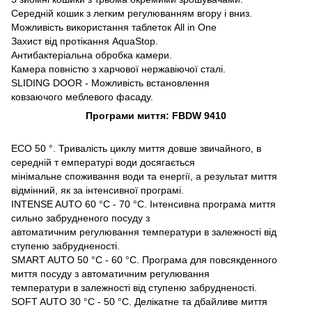
Середній кошик з легким регулюванням вгору і вниз.
Можливість використання таблеток All in One
Захист від протікання AquaStop.
Антибактеріальна обробка камери.
Камера повністю з харчової нержавіючої сталі.
SLIDING DOOR - Можливість встановлення
ковзаючого меблевого фасаду.
Програми миття: FBDW 9410
ECO 50 °. Тривалість циклу миття довше звичайного, в
середній т емпературі води досягається
мінімальне споживання води та енергії, а результат миття
відмінний, як за інтенсивної програмі.
INTENSE AUTO 60 °C - 70 °C. Інтенсивна програма миття
сильно забрудненого посуду з
автоматичним регулювання температури в залежності від
ступеню забрудненості.
SMART AUTO 50 °C - 60 °C. Програма для повсякденного
миття посуду з автоматичним регулювання
температури в залежності від ступеню забрудненості.
SOFT AUTO 30 °C - 50 °C. Делікатне та дбайливе миття