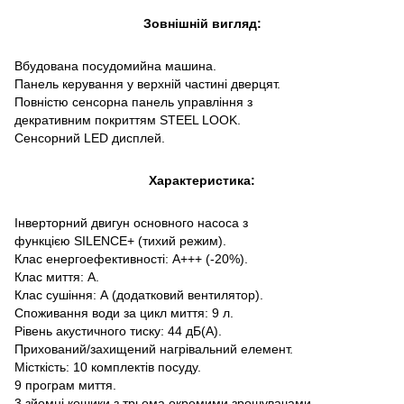
Зовнішній вигляд:
Вбудована посудомийна машина.
Панель керування у верхній частині дверцят.
Повністю сенсорна панель управління з
декративним покриттям STEEL LOOK.
Сенсорний LED дисплей.
Характеристика:
Інверторний двигун основного насоса з
функцією SILENCE+ (тихий режим).
Клас енергоефективності: А+++ (-20%).
Клас миття: А.
Клас сушіння: А (додатковий вентилятор).
Споживання води за цикл миття: 9 л.
Рівень акустичного тиску: 44 дБ(А).
Прихований/захищений нагрівальний елемент.
Місткість: 10 комплектів посуду.
9 програм миття.
3 зйомні кошики з трьома окремими зрошувачами.