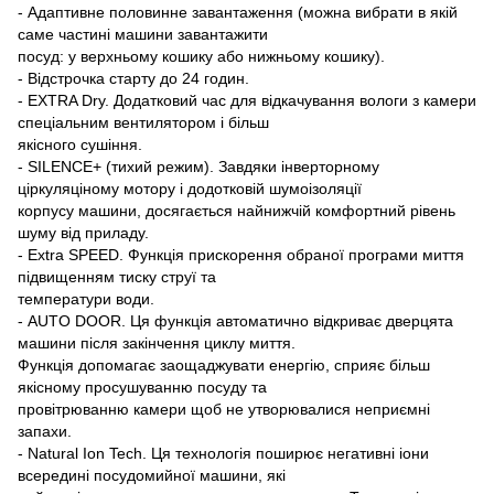
- Адаптивне половинне завантаження (можна вибрати в якій
саме частині машини завантажити
посуд: у верхньому кошику або нижньому кошику).
- Відстрочка старту до 24 годин.
- EXTRA Dry. Додатковий час для відкачування вологи з камери
спеціальним вентилятором і більш
якісного сушіння.
- SILENCE+ (тихий режим). Завдяки інверторному
ціркуляціному мотору і додотковій шумоізоляції
корпусу машини, досягається найнижчій комфортний рівень
шуму від приладу.
- Extra SPEED. Функція прискорення обраної програми миття
підвищенням тиску струї та
температури води.
- AUTO DOOR. Ця функція автоматично відкриває дверцята
машини після закінчення циклу миття.
Функція допомагає заощаджувати енергію, сприяє більш
якісному просушуванню посуду та
провітрюванню камери щоб не утворювалися неприємні
запахи.
- Natural Ion Tech. Ця технологія поширює негативні іони
всередині посудомийної машини, які