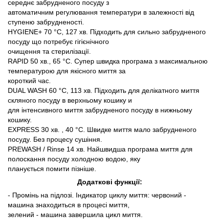
середнє забрудненого посуду з
автоматичним регулювання температури в залежності від
ступеню забрудненості.
HYGIENE+ 70 °C, 127 хв. Підходить для сильно забрудненого
посуду що потребує гігієнічного
очищення та стерилізації.
RAPID 50 хв., 65 °C. Супер швидка програма з максимальною
температурою для якісного миття за
короткий час.
DUAL WASH 60 °C, 113 хв. Підходить для делікатного миття
скляного посуду в верхньому кошику и
для інтенсивного миття забрудненого посуду в нижньому
кошику.
EXPRESS 30 хв. , 40 °C. Швидке миття мало забрудненого
посуду. Без процесу сушіння.
PREWASH / Rinse 14 хв. Найшвидша програма миття для
полоскання посуду холодною водою, яку
планується помити пізніше.
Додаткові функції:
- Промінь на підлозі. Індикатор циклу миття: червоний -
машина знаходиться в процесі миття,
зелений - машина завершила цикл миття.