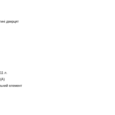
тині дверцят
11
л.
(А)
льний елемент