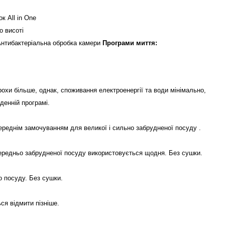
ток
All
in
One
о висоті
нтибактеріальна обробка камери
Програми миття:
рохи більше, однак, споживання електроенергії та води мінімально,
денній програмі.
ереднім замочуванням для великої і сильно забрудненої посуду
.
ередньо забрудненої посуду використовується щодня.
Без сушки.
 посуду. Без сушки.
ся відмити пізніше.