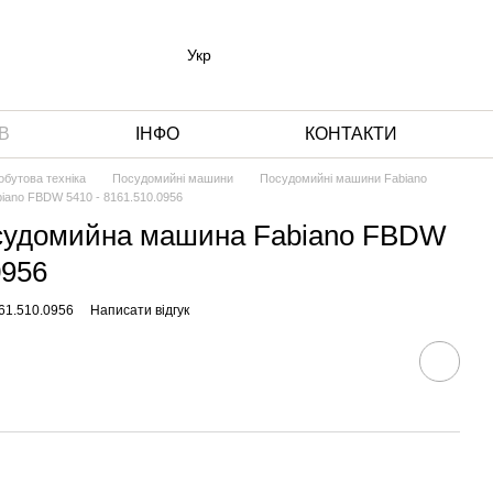
Укр
В
ІНФО
КОНТАКТИ
обутова техніка
Посудомийні машини
Посудомийні машини Fabiano
ano FBDW 5410 - 8161.510.0956
судомийна машина Fabiano FBDW
0956
61.510.0956
Написати відгук