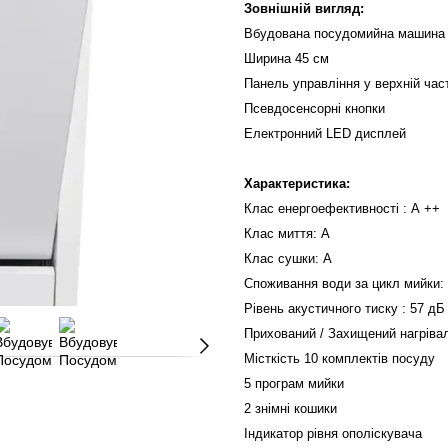
Зовнішній вигляд:
Вбудована посудомийна машина
Ширина
45
см
Панель управління у верхній час
Псевдосенсорні
кнопки
Електронний LED дисплей
Характеристика:
Клас
енергоефективності
: А ++
Клас миття: А
Клас сушки: А
Споживання води за цикл мийки:
Рівень акустичного тиску
: 57
дБ 
Прихований / Захищений нагріва
Місткість 10
комплектів посуду
5
програм мийки
2
знімні кошики
Індикатор рівня ополіскувача