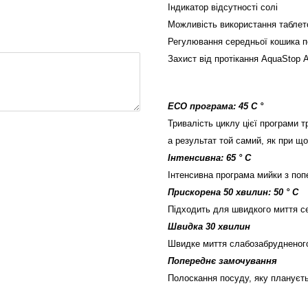
Індикатор відсутності солі
Можливість використання табле
Регулювання середньої кошика п
Захист від протікання
AquaStop
А
ECO програма: 45 С °
Тривалість циклу цієї програми т
а результат той самий, як при що
Інтенсивна:
65
° C
Інтенсивна
програма
мийки з поп
Прискорена 50 хвилин: 50
° C
Підходить для швидкого миття с
Швидка 30 хвилин
Швидке миття слабозабрудненого
Попереднє замочування
Полоскання посуду, яку плануєть