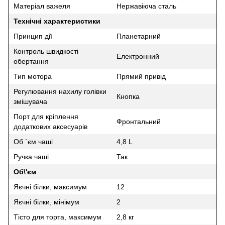
Матеріал важеля
Нержавіюча сталь
Технічні характеристики
Принцип дії
Планетарний
Контроль швидкості
Електронний
обертання
Тип мотора
Прямий привід
Регулювання нахилу голівки
Кнопка
змішувача
Порт для кріплення
Фронтальний
додаткових аксесуарів
Об `єм чаші
4,8 L
Ручка чаші
Так
Об\'єм
Яєчні білки, максимум
12
Яєчні білки, мінімум
2
Тісто для торта, максимум
2,8 кг