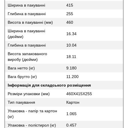
Ширина в пакуванні
415
Глибина в пакуванні
255
Висота в пакуванні (мм)
460
Ширина в пакуванні
16.34
(дюйми)
Глибина в пакуванні
10.04
Висота запакованого
18.11
виробу (дюйми)
Вага нетто (кг)
9.180
Вага брутто (кг)
11.200
Інформація для складського розміщення
Розміри упаковки (мм)
460X415X255
Тип пакування
Картон
Упаковка - папір та картон
1.065
(кг)
Упаковка - полістирол (кг)
0.457