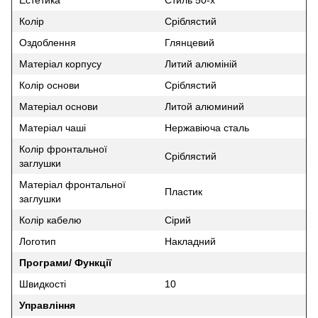
Естетика
Стиль 50-х
Колір
Сріблястий
Оздоблення
Глянцевий
Матеріал корпусу
Литий алюміній
Колір основи
Сріблястий
Матеріал основи
Литой алюминий
Матеріал чаші
Нержавіюча сталь
Колір фронтальної
Сріблястий
заглушки
Матеріал фронтальної
Пластик
заглушки
Колір кабелю
Сірий
Логотип
Накладний
Програми/ Функції
Швидкості
10
Управління