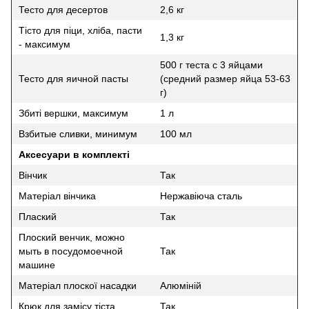
Тесто для десертов
2,6 кг
Тісто для піци, хліба, пасти
1,3 кг
- максимум
500 г теста с 3 яйцами
Тесто для яичной пасты
(средний размер яйца 53-63
г)
Збиті вершки, максимум
1 л
Взбитые сливки, минимум
100 мл
Аксесуари в комплекті
Вінчик
Так
Матеріал вінчика
Нержавіюча сталь
Плаский
Так
Плоский венчик, можно
мыть в посудомоечной
Так
машине
Матеріал плоскої насадки
Алюміній
Крюк для замісу тіста
Так