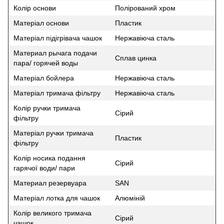
Колір основи
Полірований хром
Матеріал основи
Пластик
Матеріал підігрівача чашок
Нержавіюча сталь
Материал рычага подачи
Сплав цинка
пара/ горячей воды
Матеріал бойлера
Нержавіюча сталь
Матеріал тримача фільтру
Нержавіюча сталь
Колір ручки тримача
Сірий
фільтру
Матеріал ручки тримача
Пластик
фільтру
Колір носика подання
Сірий
гарячої води/ пари
Материал резервуара
SAN
Матеріал лотка для чашок
Алюміній
Колір великого тримача
Сірий
чашок