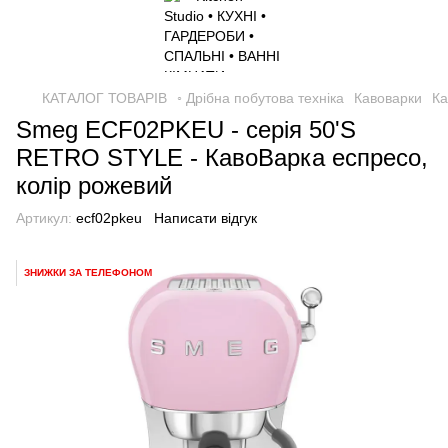
КАТАЛОГ ТОВАРІВ
◦ Дрібна побутова техніка
Кавоварки
Ка
Smeg ECF02PKEU - серія 50'S
RETRO STYLE - КавоВарка еспресо,
колір рожевий
Артикул:
ecf02pkeu
Написати відгук
ЗНИЖКИ ЗА ТЕЛЕФОНОМ