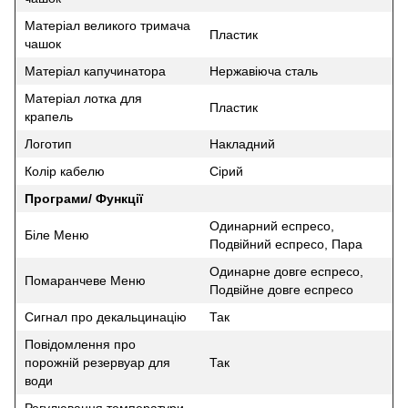
Матеріал великого тримача
Пластик
чашок
Матеріал капучинатора
Нержавіюча сталь
Матеріал лотка для
Пластик
крапель
Логотип
Накладний
Колір кабелю
Сірий
Програми/ Функції
Одинарний еспресо,
Біле Меню
Подвійний еспресо, Пара
Одинарне довге еспресо,
Помаранчеве Меню
Подвійне довге еспресо
Сигнал про декальцинацію
Так
Повідомлення про
порожній резервуар для
Так
води