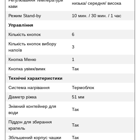
Регулювання температури
низька/ середня/ висока
кави
Режим Stand-by
10 мин. / 30 мин. / 1 час
Управління
Кількість кнопок
6
Кількість кнопок вибору
3
напоїв
Кнопка Меню
1
Кнопка увімк/вимк
Так
Технічні характеристики
Система нагрівання
Термоблок
Діаметр ріжка
51 мм
Знімний контейнер для
Так
води
Піддон для збирання
Так
крапель
Збільшений корпус чашки
Так