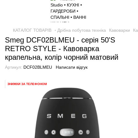
КАТАЛОГ ТОВАРІВ
◦ Дрібна побутова техніка
Кавоварки
Ка
Smeg DCF02BLMEU - серія 50'S
RETRO STYLE - Кавоварка
крапельна, колір чорний матовий
Артикул:
DCF02BLMEU
Написати відгук
ЗНИЖКИ ЗА ТЕЛЕФОНОМ