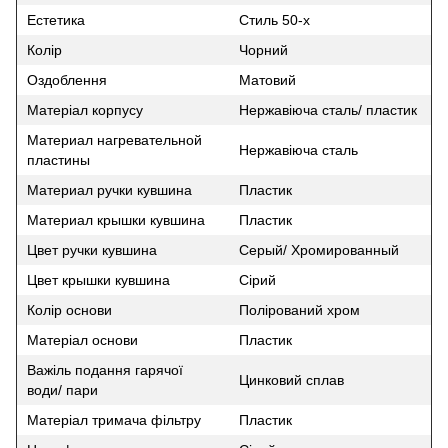
Естетика
Стиль 50-х
Колір
Чорний
Оздоблення
Матовий
Матеріал корпусу
Нержавіюча сталь/ пластик
Материал нагревательной
Нержавіюча сталь
пластины
Материал ручки кувшина
Пластик
Материал крышки кувшина
Пластик
Цвет ручки кувшина
Серый/ Хромированный
Цвет крышки кувшина
Сірий
Колір основи
Полірований хром
Матеріал основи
Пластик
Важіль подання гарячої
Цинковий сплав
води/ пари
Матеріал тримача фільтру
Пластик