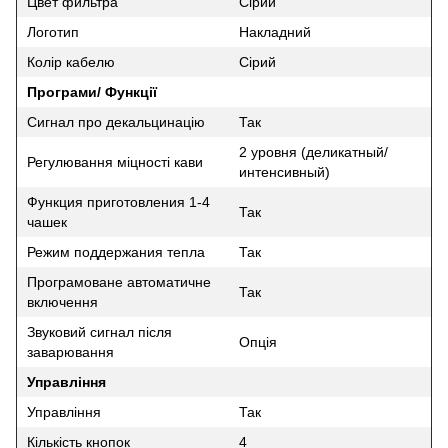
Цвет фильтра
Сірий
Логотип
Накладний
Колір кабелю
Сірий
Програми/ Функції
Сигнал про декальцинацію
Так
2 уровня (деликатный/
Регулювання міцності кави
интенсивный)
Функция приготовления 1-4
Так
чашек
Режим поддержания тепла
Так
Програмоване автоматичне
Так
включення
Звуковий сигнал після
Опція
заварювання
Управління
Управління
Так
Кількість кнопок
4