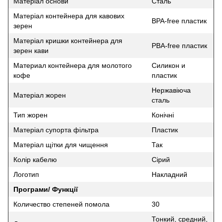
Матеріал основи
Сталь
Матеріал контейнера для кавових
BPA-free пластик
зерен
Матеріал кришки контейнера для
PBA-free пластик
зерен кави
Материал контейнера для молотого
Силикон и
кофе
пластик
Нержавіюча
Матеріал жорен
сталь
Тип жорен
Конічні
Матеріал супорта фільтра
Пластик
Матеріал щітки для чищення
Так
Колір кабелю
Сірий
Логотип
Накладний
Програми/ Функції
Количество степеней помола
30
Тонкий, средний,