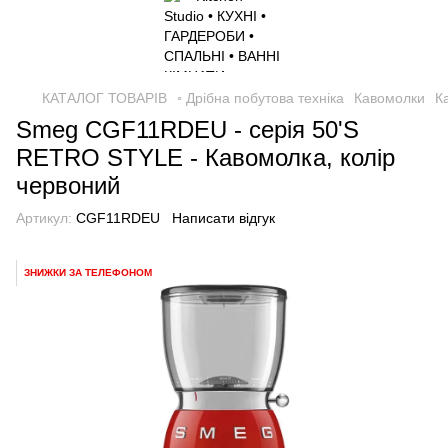
КАТАЛОГ ТОВАРІВ
◦ Дрібна побутова техніка
Кавомолки
К
Smeg CGF11RDEU - серія 50'S
RETRO STYLE - Кавомолка, колір
червоний
Артикул:
CGF11RDEU
Написати відгук
ЗНИЖКИ ЗА ТЕЛЕФОНОМ