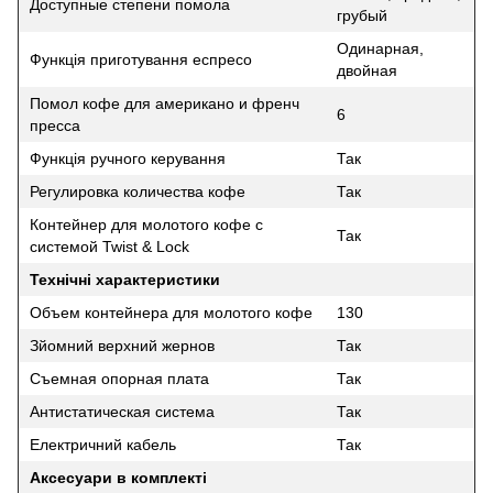
Доступные степени помола
грубый
Одинарная,
Функція приготування еспресо
двойная
Помол кофе для американо и френч
6
пресса
Функція ручного керування
Так
Регулировка количества кофе
Так
Контейнер для молотого кофе с
Так
системой Twist & Lock
Технічні характеристики
Объем контейнера для молотого кофе
130
Зйомний верхний жернов
Так
Съемная опорная плата
Так
Антистатическая система
Так
Електричний кабель
Так
Аксесуари в комплекті