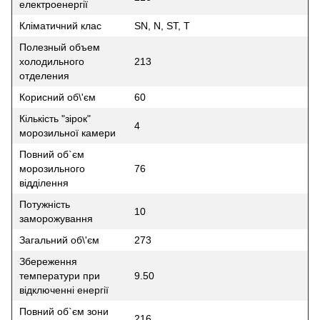
електроенергії
Кліматичний клас
SN, N, ST, T
Полезный объем
холодильного
213
отделения
Корисний об\'єм
60
Кількість "зірок"
4
морозильної камери
Повний об`єм
морозильного
76
відділення
Потужність
10
заморожування
Загальний об\'єм
273
Збереження
температури при
9.50
відключенні енергії
Повний об`єм зони
216