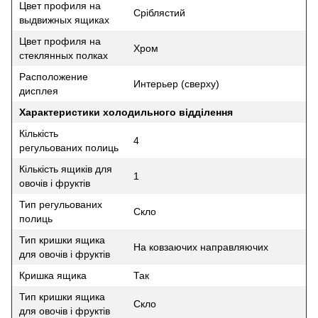
Цвет профиля на
Сріблястий
выдвижных ящиках
Цвет профиля на
Хром
стеклянных полках
Расположение
Интерьер (сверху)
дисплея
Характеристики холодильного відділення
Кількість
4
регульованих полиць
Кількість ящиків для
1
овочів і фруктів
Тип регульованих
Скло
полиць
Тип кришки ящика
На ковзаючих направляючих
для овочів і фруктів
Кришка ящика
Так
Тип кришки ящика
Скло
для овочів і фруктів