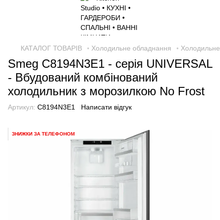
КАТАЛОГ ТОВАРІВ
◦ Холодильне обладнання
◦ Холодильн
Smeg C8194N3E1 - серія UNIVERSAL
- Вбудований комбінований
холодильник з морозилкою No Frost
Артикул:
C8194N3E1
Написати відгук
ЗНИЖКИ ЗА ТЕЛЕФОНОМ