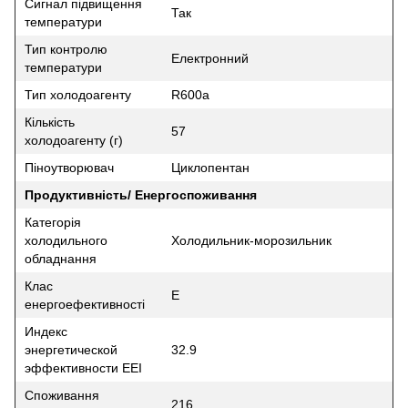
Сигнал підвищення
Так
температури
Тип контролю
Електронний
температури
Тип холодоагенту
R600a
Кількість
57
холодоагенту (г)
Піноутворювач
Циклопентан
Продуктивність/ Енергоспоживання
Категорія
холодильного
Холодильник-морозильник
обладнання
Клас
E
енергоефективності
Индекс
энергетической
32.9
эффективности EEI
Споживання
216