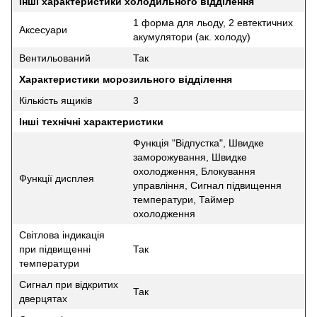
Інші характеристики холодильного відділення
1 форма для льоду, 2 евтектичних
Аксесуари
акумулятори (ак. холоду)
Вентильований
Так
Характеристики морозильного відділення
Кількість ящиків
3
Інші технічні характеристики
Функція "Відпустка", Швидке
заморожування, Швидке
охолодження, Блокування
Функції дисплея
управління, Сигнал підвищення
температури, Таймер
охолодження
Світлова індикація
при підвищенні
Так
температури
Сигнал при відкритих
Так
дверцятах