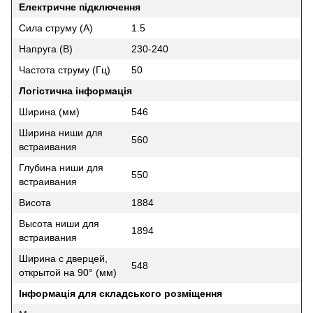
Електричне підключення
Сила струму (А)
1.5
Напруга (В)
230-240
Частота струму (Гц)
50
Логістична інформація
Ширина (мм)
546
Ширина ниши для
560
встраивания
Глубина ниши для
550
встраивания
Висота
1884
Высота ниши для
1894
встраивания
Ширина с дверцей,
548
открытой на 90° (мм)
Інформація для складського розміщення