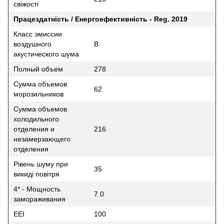
свіжості
Працездатність / Енергоефективність - Reg. 2019
Класс эмиссии
воздушного
B
акустического шума
Полный объем
278
Сумма объемов
62
морозильников
Сумма объемов
холодильного
отделения и
216
незамерзающего
отделения
Рівень шуму при
35
викиді повітря
4* - Мощность
7.0
замораживания
EEI
100