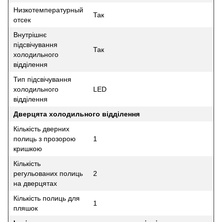
Низкотемпературный
Так
отсек
Внутрішнє
підсвічування
Так
холодильного
відділення
Тип підсвічування
холодильного
LED
відділення
Дверцята холодильного відділення
Кількість дверних
полиць з прозорою
1
кришкою
Кількість
регульованих полиць
2
на дверцятах
Кількість полиць для
1
пляшок