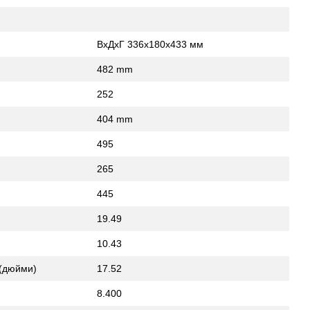
ВxДxГ 336x180x433 мм
482 mm
252
404 mm
495
265
445
19.49
10.43
 (дюйми)
17.52
8.400