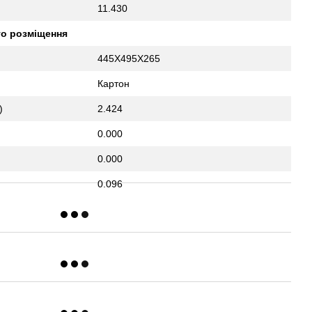
11.430
го розміщення
445X495X265
Картон
)
2.424
0.000
0.000
0.096