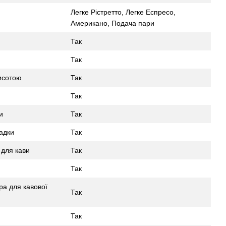
Легке Рістретто, Легке Еспресо,
Американо, Подача пари
Так
Так
исотою
Так
Так
и
Так
адки
Так
для кави
Так
Так
ра для кавової
Так
Так