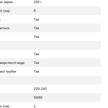
их зерен
150 г
ї гущі
8
ь
Так
ається
Так
Так
Так
жорсткості води
Так
вої трубки
Так
220-240
50/60
ю (см)
1