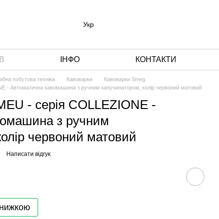
Укр
В
ІНФО
КОНТАКТИ
рібна побутова техніка
Кавоварки
Кавоварки Smeg
- Автоматична кавомашина з ручним капучинатором, колір червоний матовий
U - серія COLLEZIONE -
вомашина з ручним
колір червоний матовий
Написати відгук
знижкою