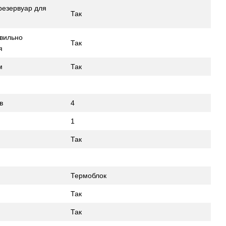
резервуар для
Так
авильно
Так
я
м
Так
в
4
1
Так
Термоблок
Так
Так