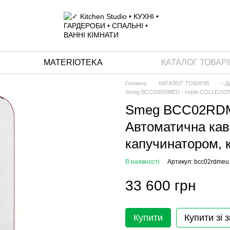
MATERIOTEKA
КАТАЛОГ ТОВАРІ
Головна
КАТАЛОГ ТОВАРІВ
◦ Д
Smeg BCC02RDMEU - серія COLLEZIONE 
Smeg BCC02RDME
Автоматична ка
капучинатором, 
В наявності
Артикул: bcc02rdmeu
33 600 грн
Купити
Купити зі 