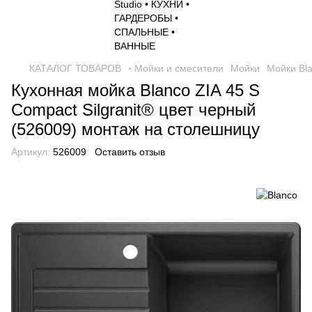
КАТАЛОГ ТОВАРОВ
◦ Мойки и смесители
Мойки
Мойки Bl
Кухонная мойка Blanco ZIA 45 S
Compact Silgranit® цвет черный
(526009) монтаж на столешницу
Артикул:
526009
Оставить отзыв