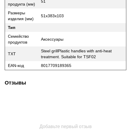
51
продукта (мм)
Размеры
51x383x103
изделия (мм)
Тип
Семейство
Аксессуары
продуктов
Steel grillPlastic handles with anti-heat
TXT
treatment. Suitable for TSF02
EAN-код
8017709189365
Отзывы
Добавьте первый отзыв