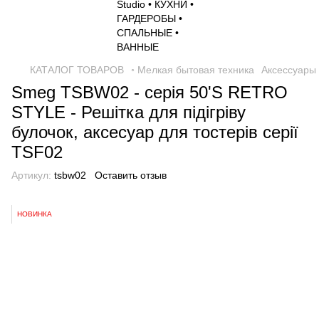
КАТАЛОГ ТОВАРОВ
◦ Мелкая бытовая техника
Аксессуары
Smeg TSBW02 - серія 50'S RETRO
STYLE - Решітка для підігріву
булочок, аксесуар для тостерів серії
TSF02
Артикул:
tsbw02
Оставить отзыв
НОВИНКА