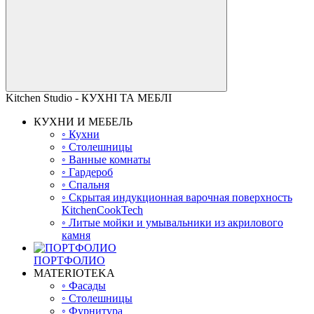
Kitchen Studio - КУХНІ ТА МЕБЛІ
КУХНИ И МЕБЕЛЬ
◦ Кухни
◦ Столешницы
◦ Ванные комнаты
◦ Гардероб
◦ Спальня
◦ Скрытая индукционная варочная поверхность
KitchenCookTech
◦ Литые мойки и умывальники из акрилового
камня
ПОРТФОЛИО
MATERIOTEKA
◦ Фасады
◦ Столешницы
◦ Фурнитура