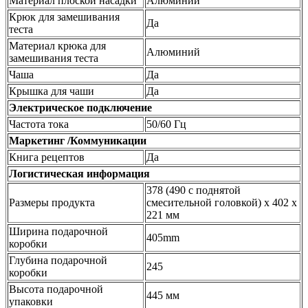
Материал плоской насадки
Алюминий
Крюк для замешивания
Да
теста
Материал крюка для
Алюминий
замешивания теста
Чаша
Да
Крышка для чаши
Да
Электрическое подключение
Частота тока
50/60 Гц
Маркетинг /Коммуникации
Книга рецептов
Да
Логистическая информация
378 (490 с поднятой
Размеры продукта
смесительной головкой) x 402 x
221 мм
Ширина подарочной
405mm
коробки
Глубина подарочной
245
коробки
Высота подарочной
445 мм
упаковки