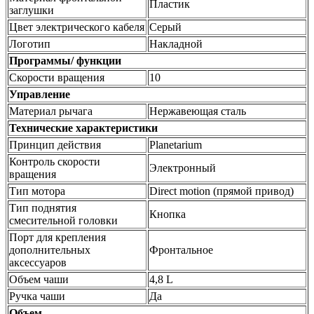
Пластик
заглушки
Цвет электрического кабеля
Серый
Логотип
Накладной
Программы/ функции
Скорости вращения
10
Управление
Материал рычага
Нержавеющая сталь
Технические характеристики
Принцип действия
Planetarium
Контроль скорости
Электронный
вращения
Тип мотора
Direct motion (прямой привод)
Тип поднятия
Кнопка
смесительной головки
Порт для крепления
дополнительных
Фронтальное
аксессуаров
Объем чаши
4,8 L
Ручка чаши
Да
Объем