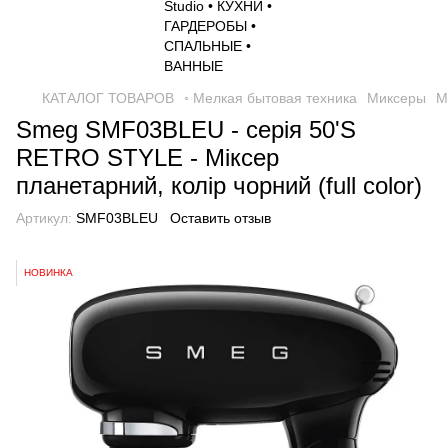
КАТАЛОГ ТОВАРОВ
◦ Мелкая бытовая техника
Миксеры
М
Smeg SMF03BLEU - серія 50'S
RETRO STYLE - Міксер
планетарний, колір чорний (full color)
Артикул:
SMF03BLEU
Оставить отзыв
НОВИНКА