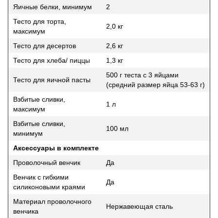
Яичные белки, минимум
2
Тесто для торта,
2,0 кг
максимум
Тесто для десертов
2,6 кг
Тесто для хлеба/ пиццы
1,3 кг
500 г теста с 3 яйцами
Тесто для яичной пасты
(средний размер яйца 53-63 г)
Взбитые сливки,
1 л
максимум
Взбитые сливки,
100 мл
минимум
Аксессуары в комплекте
Проволочный венчик
Да
Венчик с гибкими
Да
силиконовыми краями
Материал проволочного
Нержавеющая сталь
венчика