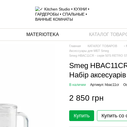
MATERIOTEKA
КАТАЛОГ ТОВАР
Главная
КАТАЛОГ ТОВАРОВ
◦
Аксессуары для МБТ Smeg
Smeg HBAC11CR - серія 50'S RETRO STY
Smeg HBAC11CR 
Набір аксесуарів
В наличии
Артикул: hbac11cr
Ос
2 850 грн
Купить
Купить со 