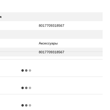
я
8017709318567
Аксессуары
8017709318567