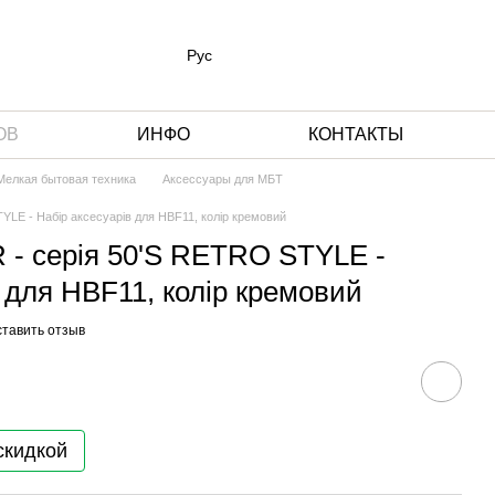
Рус
ОВ
ИНФО
КОНТАКТЫ
 Мелкая бытовая техника
Аксессуары для МБТ
LE - Набір аксесуарів для HBF11, колір кремовий
- серія 50'S RETRO STYLE -
 для HBF11, колір кремовий
тавить отзыв
скидкой