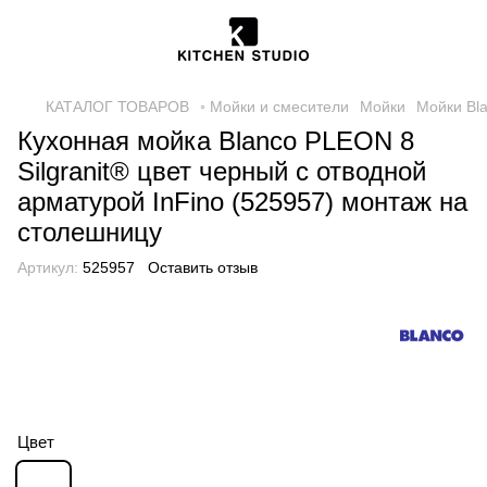
КАТАЛОГ ТОВАРОВ
◦ Мойки и смесители
Мойки
Мойки Bl
Кухонная мойка Blanco PLEON 8
Silgranit® цвет черный с отводной
арматурой InFino (525957) монтаж на
столешницу
Артикул:
525957
Оставить отзыв
Цвет