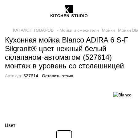
КАТАЛОГ ТОВАРОВ
◦ Мойки и смесители
Мойки
Мойки Bl
Кухонная мойка Blanco ADIRA 6 S-F
Silgranit® цвет нежный белый
склапаном-автоматом (527614)
монтаж в уровень со столешницей
Артикул:
527614
Оставить отзыв
Цвет