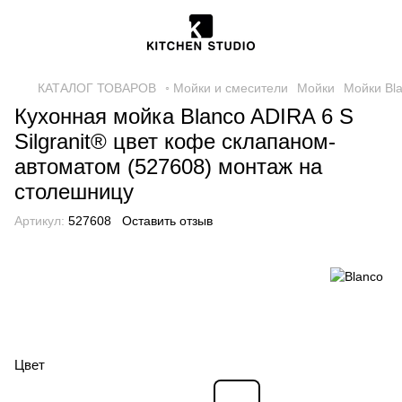
КАТАЛОГ ТОВАРОВ
◦ Мойки и смесители
Мойки
Мойки Bl
Кухонная мойка Blanco ADIRA 6 S
Silgranit® цвет кофе склапаном-
автоматом (527608) монтаж на
столешницу
Артикул:
527608
Оставить отзыв
Цвет