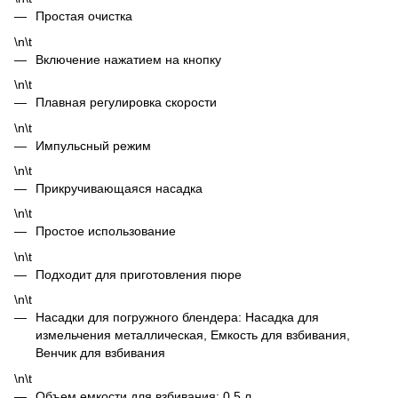
Простая очистка
\n\t
Включение нажатием на кнопку
\n\t
Плавная регулировка скорости
\n\t
Импульсный режим
\n\t
Прикручивающаяся насадка
\n\t
Простое использование
\n\t
Подходит для приготовления пюре
\n\t
Насадки для погружного блендера: Насадка для
измельчения металлическая, Емкость для взбивания,
Венчик для взбивания
\n\t
Объем емкости для взбивания: 0.5 л