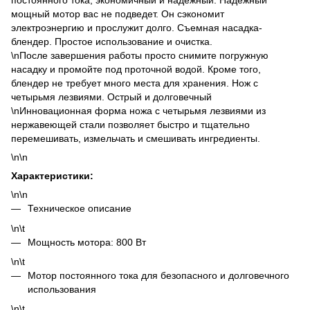
постоянного тока, экономичный и надежный. Надежный
мощный мотор вас не подведет. Он сэкономит
электроэнергию и прослужит долго. Съемная насадка-
блендер. Простое использование и очистка.
\nПосле завершения работы просто снимите погружную
насадку и промойте под проточной водой. Кроме того,
блендер не требует много места для хранения. Нож с
четырьмя лезвиями. Острый и долговечный
\nИнновационная форма ножа с четырьмя лезвиями из
нержавеющей стали позволяет быстро и тщательно
перемешивать, измельчать и смешивать ингредиенты.
\n\n
Характеристики:
\n\n
Техническое описание
\n\t
Мощность мотора: 800 Вт
\n\t
Мотор постоянного тока для безопасного и долговечного
использования
\n\t