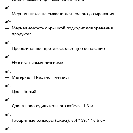
\n\t
Мерная шкала на емкости для точного дозирования
\n\t
Мерная емкость с крышкой подходит для хранения
продуктов
\n\t
Прорезиненное противоскользящее основание
\n\t
Нож с четырьмя лезвиями
\n\t
Материал: Пластик + металл
\n\t
Цвет: Белый
\n\t
Длина присоединительного кабеля: 1.3 м
\n\t
Габаритные размеры (шхвхг): 5.4 * 39.7 * 6.5 см
\n\t