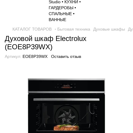
КАТАЛОГ ТОВАРОВ
◦ Бытовая техника
Духовые шкафы
Ду
Духовой шкаф Electrolux
(EOE8P39WX)
Артикул:
EOE8P39WX
Оставить отзыв