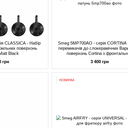
ія CLASSICA - Набір
Smeg 5MP700AO - серія CORTINA -
арильних поверхонь
перемикачів до слокерамічних Вар
Matt Black
поверхонь Cortina з фронталь
управлінням, 5 шт., колір кремовий
0 грн
3 400 грн
латунь
НОВИНКА