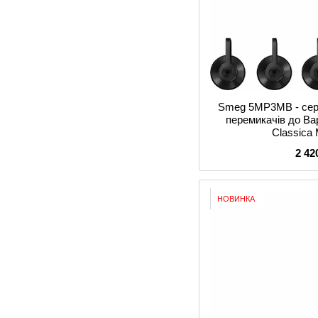
Smeg 5MP3MB - сер
перемикачів до В
Сlassica 
2 42
НОВИНКА