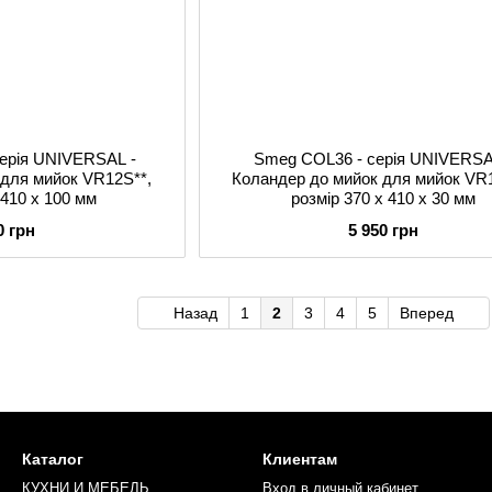
ерія UNIVERSAL -
Smeg COL36 - серія UNIVERSA
 для мийок VR12S**,
Коландер до мийок для мийок VR
 410 x 100 мм
розмір 370 x 410 x 30 мм
0 грн
5 950 грн
Назад
1
2
3
4
5
Вперед
Каталог
Клиентам
КУХНИ И МЕБЕЛЬ
Вход в личный кабинет