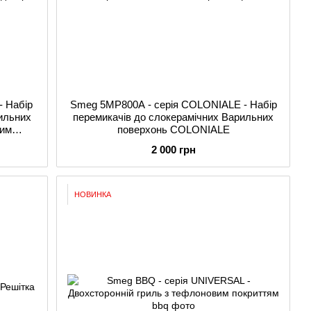
 Набір
Smeg 5MP800A - серія COLONIALE - Набір
ильних
перемикачів до слокерамічних Варильних
ним
поверхонь COLONIALE
, декор
2 000 грн
НОВИНКА