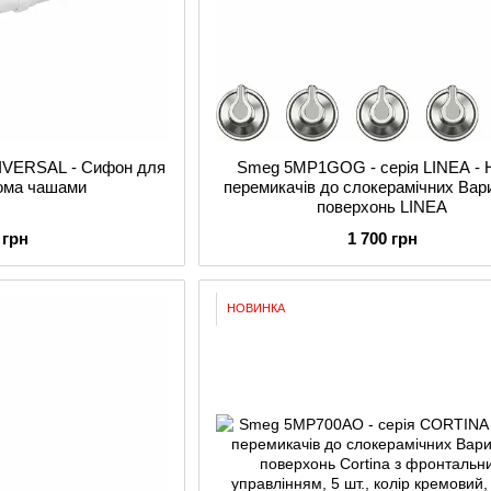
NIVERSAL - Сифон для
Smeg 5MP1GOG - серія LINEA - 
вома чашами
перемикачів до слокерамічних Вар
поверхонь LINEA
 грн
1 700 грн
НОВИНКА