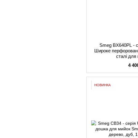
Smeg BX640PL - 
Широке перфороване
сталі для
4 40
НОВИНКА