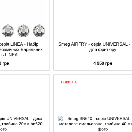
ерія LINEA - Набір
Smeg AIRFRY - серія UNIVERSAL - 
керамічних Варильних
для фритюру
нь LINEA
0 грн
4 950 грн
НОВИНКА