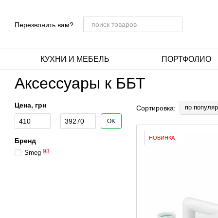
Перейти к основному контенту
Перезвонить вам?
КУХНИ И МЕБЕЛЬ
ПОРТФОЛИО
Аксессуары к ББТ
Цена, грн
по популяр
Сортировка:
От Цена, грн
До Цена, грн
OK
НОВИНКА
Бренд
93
Smeg