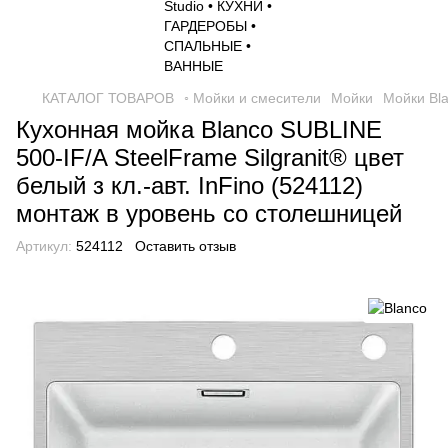
КАТАЛОГ ТОВАРОВ
◦ Мойки и смесители
Мойки
Мойки Bl
Кухонная мойка Blanco SUBLINE
500-IF/A SteelFrame Silgranit® цвет
белый з кл.-авт. InFino (524112)
монтаж в уровень со столешницей
Артикул:
524112
Оставить отзыв