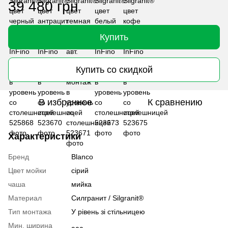
39 480 грн
Купить
Купить со скидкой
В избранное
К сравнению
Характеристики
Бренд
Blanco
Цвет мойки
сірий
чаша
мийка
Материал
Cилгранит / Silgranit®
Тип монтажа
У рівень зі стільницею
Мин. ширина