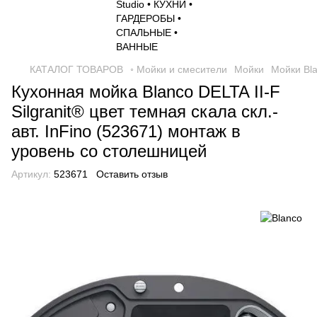
КАТАЛОГ ТОВАРОВ
◦ Мойки и смесители
Мойки
Мойки Bl
Кухонная мойка Blanco DELTA II-F
Silgranit® цвет темная скала скл.-
авт. InFino (523671) монтаж в
уровень со столешницей
Артикул:
523671
Оставить отзыв