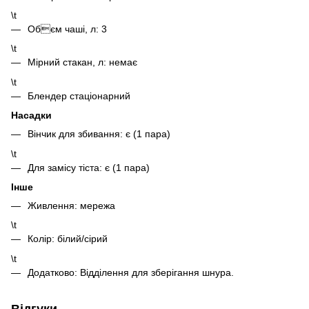
\t
Обєм чаші, л: 3
\t
Мірний стакан, л: немає
\t
Блендер стаціонарний
Насадки
Вінчик для збивання: є (1 пара)
\t
Для замісу тіста: є (1 пара)
Інше
Живлення: мережа
\t
Колір: білий/сірий
\t
Додатково: Відділення для зберігання шнура.
Відгуки