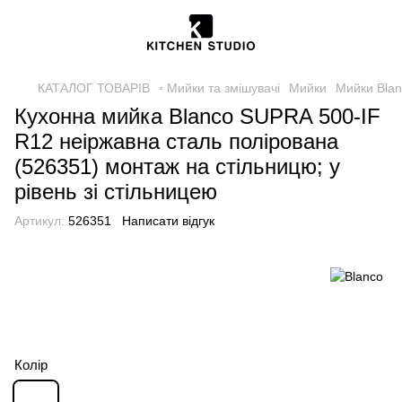
КАТАЛОГ ТОВАРІВ
◦ Мийки та змішувачі
Мийки
Мийки Bla
Кухонна мийка Blanco SUPRA 500-IF
R12 неіржавна сталь полірована
(526351) монтаж на стільницю; у
рівень зі стільницею
Артикул:
526351
Написати відгук
Колір