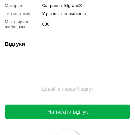
Матеріал
Сілграніт / Silgranit®
Тип монтажу
У рівень зі стільницею
Мін. ширина
600
шафи, мм
Відгуки
Додайте перший відгук
Написати відгук