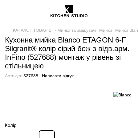
КАТАЛОГ ТОВАРІВ
◦ Мийки та змішувачі
Мийки
Мийки Bla
Кухонна мийка Blanco ETAGON 6-F
Silgranit® колір сірий беж з відв.арм.
InFino (527688) монтаж у рівень зі
стільницею
Артикул:
527688
Написати відгук
Колір