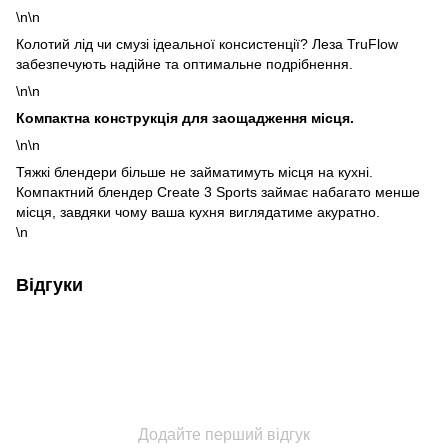
\n\n
Колотий лід чи смузі ідеальної консистенції? Леза TruFlow
забезпечують надійне та оптимальне подрібнення.
\n\n
Компактна конструкція для заощадження місця.
\n\n
Тяжкі блендери більше не займатимуть місця на кухні.
Компактний блендер Create 3 Sports займає набагато менше
місця, завдяки чому ваша кухня виглядатиме акуратно.
\n
Відгуки
Додайте перший відгук