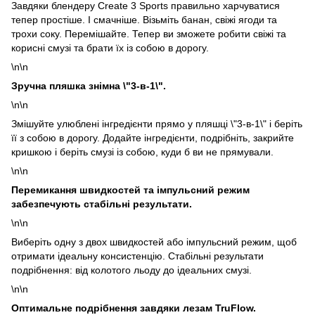
Завдяки блендеру Create 3 Sports правильно харчуватися
тепер простіше. І смачніше. Візьміть банан, свіжі ягоди та
трохи соку. Перемішайте. Тепер ви зможете робити свіжі та
корисні смузі та брати їх із собою в дорогу.
\n\n
Зручна пляшка знімна \"3-в-1\".
\n\n
Змішуйте улюблені інгредієнти прямо у пляшці \"3-в-1\" і беріть
її з собою в дорогу. Додайте інгредієнти, подрібніть, закрийте
кришкою і беріть смузі із собою, куди б ви не прямували.
\n\n
Перемикання швидкостей та імпульсний режим
забезпечують стабільні результати.
\n\n
Виберіть одну з двох швидкостей або імпульсний режим, щоб
отримати ідеальну консистенцію. Стабільні результати
подрібнення: від колотого льоду до ідеальних смузі.
\n\n
Оптимальне подрібнення завдяки лезам TruFlow.