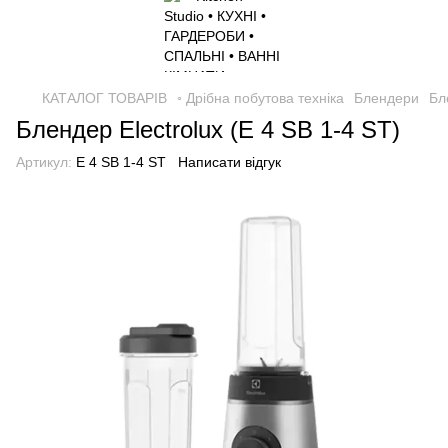
КАТАЛОГ ТОВАРІВ
◦ Дрібна побутова техніка
Блендери
Бл
Блендер Electrolux (E 4 SB 1-4 ST)
Артикул:
E 4 SB 1-4 ST
Написати відгук