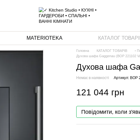
MATERIOTEKA
КАТАЛОГ ТОВАРІ
Головна
КАТАЛОГ ТОВАРІВ
◦ П
Духова шафа Gaggenau (BOP 221102 Va
Духова шафа Gag
Немає в наявності
Артикул: BOP 
121 044 грн
Повідомити, коли з'яв