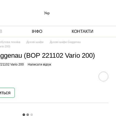
Укр
В
ІНФО
КОНТАКТИ
обутова техніка
Духові шафи
Духові шафи Gaggenau
rio 200)
genau (BOP 221102 Vario 200)
221102 Vario 200
Написати відгук
иться