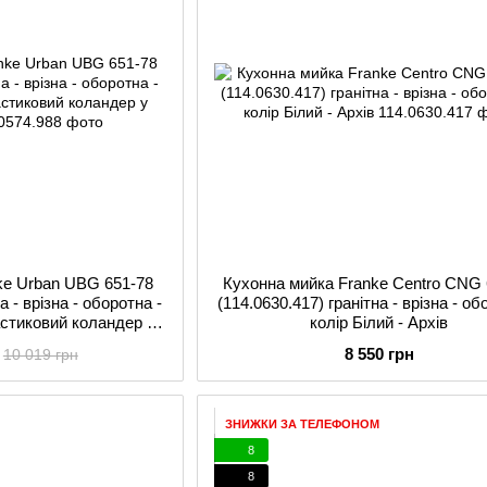
ke Urban UBG 651-78
Кухонна мийка Franke Centro CNG 
а - врізна - оборотна -
(114.0630.417) гранітна - врізна - об
астиковий коландер у
колір Білий - Архів
екті)
8 550 грн
10 019 грн
ЗНИЖКИ ЗА ТЕЛЕФОНОМ
8
8