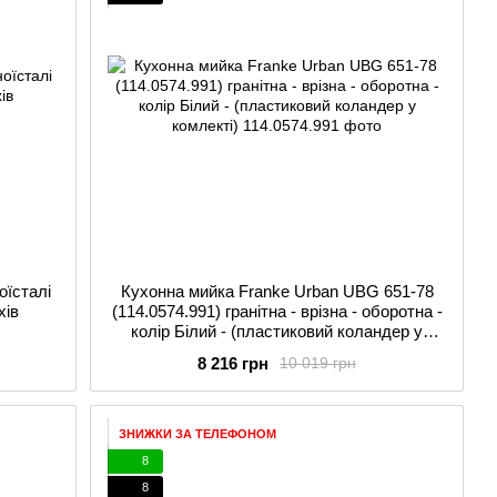
оїсталі
Кухонна мийка Franke Urban UBG 651-78
хів
(114.0574.991) гранітна - врізна - оборотна -
колір Білий - (пластиковий коландер у
комлекті)
8 216 грн
10 019 грн
ЗНИЖКИ ЗА ТЕЛЕФОНОМ
8
8