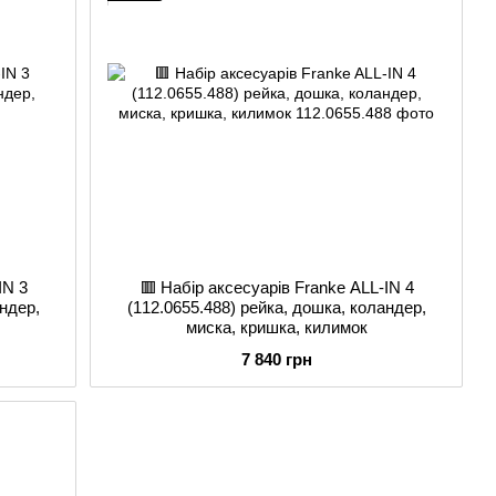
IN 3
🟥 Набір аксесуарів Franke ALL-IN 4
андер,
(112.0655.488) рейка, дошка, коландер,
миска, кришка, килимок
7 840 грн