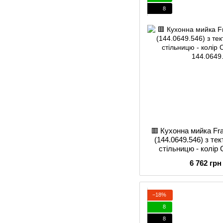
8
🟥 Кухонна мийка Fra
(144.0649.546) з те
стільницю - колір 
6 762 грн
−18%
8
8