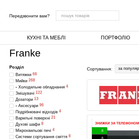
Перейти до основного контенту
Передзвонити вам?
КУХНІ ТА МЕБЛІ
ПОРТФОЛІО
Franke
Розділ
за популяр
Сортування:
68
Витяжки
268
Мийки
4
◦ Холодильне обладнання
122
Змішувачі
13
Дозатори
96
◦ Аксесуари
4
Подрібнювачі відходів
21
Варильні поверхні
ЗНИЖКИ ЗА ТЕЛЕФОНОМ
8
Духові шафи
4
Мікрохвильові печі
8
8
Системи сортування сміття
8