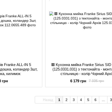
ів Franke ALL-IN 5
🟥 Кухонна мийка Franke Sirius SID
, дошка, коландер 3шт,
(125.0331.031) з тектонайта - монт
шка, килимок
стільницю - колір Чорний Арх
0 грн
6 179 грн
7 335 грн
Назад
1
2
3
4
5
6
...
3