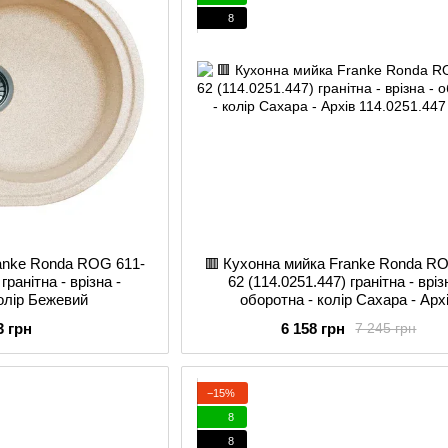
8
ranke Ronda ROG 611-
🟥 Кухонна мийка Franke Ronda R
гранітна - врізна -
62 (114.0251.447) гранітна - вріз
колір Бежевий
оборотна - колір Сахара - Арх
3 грн
6 158 грн
7 245 грн
−15%
8
8