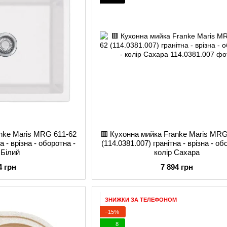
anke Maris MRG 611-62
🟥 Кухонна мийка Franke Maris MRG
а - врізна - оборотна -
(114.0381.007) гранітна - врізна - об
 Білий
колір Сахара
4 грн
7 894 грн
ЗНИЖКИ ЗА ТЕЛЕФОНОМ
−15%
8