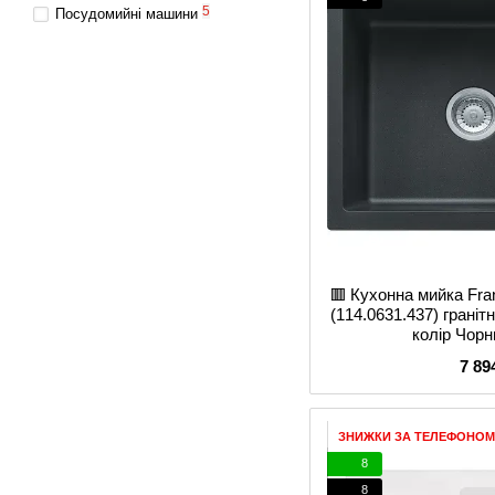
5
Посудомийні машини
🟥 Кухонна мийка Fr
(114.0631.437) гранітн
колір Чор
7 89
ЗНИЖКИ ЗА ТЕЛЕФОНОМ
8
8