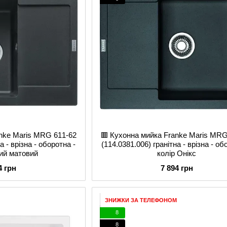
anke Maris MRG 611-62
🟥 Кухонна мийка Franke Maris MRG
а - врізна - оборотна -
(114.0381.006) гранітна - врізна - об
ний матовий
колір Онікс
4 грн
7 894 грн
ЗНИЖКИ ЗА ТЕЛЕФОНОМ
8
8