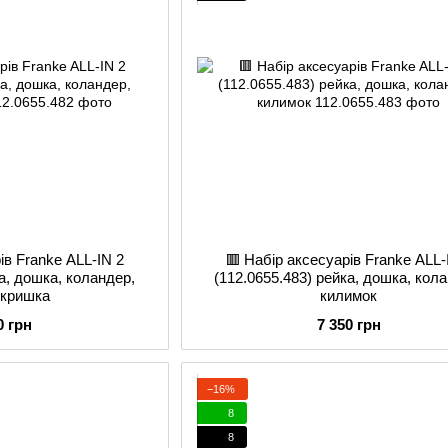
ів Franke ALL-IN 2
🟥 Набір аксесуарів Franke ALL-
ка, дошка, коландер,
(112.0655.483) рейка, дошка, кол
 кришка
килимок
0 грн
7 350 грн
−16%
8
8