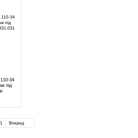
 110-34
аж під
ів
1
Вперед