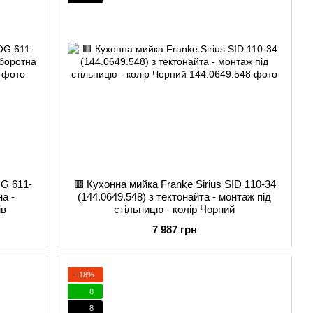
OG 611-
🟥 Кухонна мийка Franke Sirius SID 110-34
на -
(144.0649.548) з тектонайта - монтаж під
ів
стільницю - колір Чорний
7 987 грн
−18%
8
8