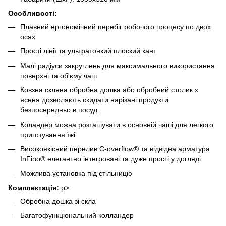
Особливості:
Плавний ергономічний перебіг робочого процесу по двох
осях
Прості лінії та ультратонкий плоский кант
Малі радіуси закруглень для максимального використання
поверхні та об'єму чаш
Ковзна скляна обробна дошка або обробний столик з
ясеня дозволяють скидати нарізані продукти
безпосередньо в посуд
Коландер можна розташувати в основній чаші для легкого
приготування їжі
Високоякісний перелив C-overflow® та відвідна арматура
InFino® елегантно інтегровані та дуже прості у догляді
Можлива установка під стільницю
Комплектація:
p>
Обробна дошка зі скла
Багатофункціональний колландер