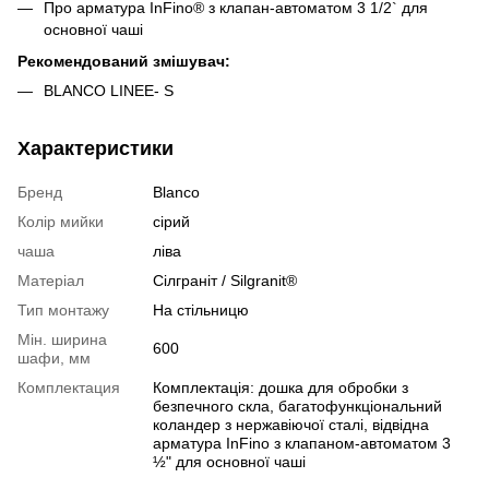
Про арматура InFino® з клапан-автоматом 3 1/2` для
основної чаші
Рекомендований змішувач:
BLANCO LINEE- S
Характеристики
Бренд
Blanco
Колір мийки
сірий
чаша
ліва
Матеріал
Сілграніт / Silgranit®
Тип монтажу
На стільницю
Мін. ширина
600
шафи, мм
Комплектация
Комплектація: дошка для обробки з
безпечного скла, багатофункціональний
коландер з нержавіючої сталі, відвідна
арматура InFino з клапаном-автоматом 3
½" для основної чаші