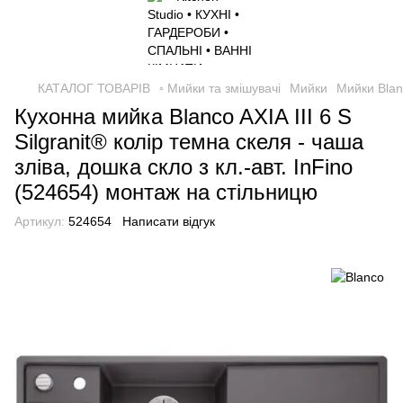
КАТАЛОГ ТОВАРІВ
◦ Мийки та змішувачі
Мийки
Мийки Bla
Кухонна мийка Blanco AXIA III 6 S
Silgranit® колір темна скеля - чаша
зліва, дошка скло з кл.-авт. InFino
(524654) монтаж на стільницю
Артикул:
524654
Написати відгук