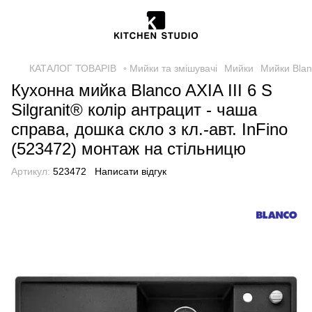
КАТАЛОГ ТОВАРІВ
◦ Мийки та змішувачі
Мийки
Мийки Bla
Кухонна мийка Blanco AXIA III 6 S
Silgranit® колір антрацит - чаша
справа, дошка скло з кл.-авт. InFino
(523472) монтаж на стільницю
Артикул:
523472
Написати відгук