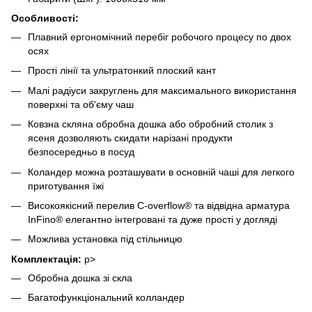
Особливості:
Плавний ергономічний перебіг робочого процесу по двох
осях
Прості лінії та ультратонкий плоский кант
Малі радіуси закруглень для максимального використання
поверхні та об'єму чаш
Ковзна скляна обробна дошка або обробний столик з
ясеня дозволяють скидати нарізані продукти
безпосередньо в посуд
Коландер можна розташувати в основній чаші для легкого
приготування їжі
Високоякісний перелив C-overflow® та відвідна арматура
InFino® елегантно інтегровані та дуже прості у догляді
Можлива установка під стільницю
Комплектація:
p>
Обробна дошка зі скла
Багатофункціональний колландер