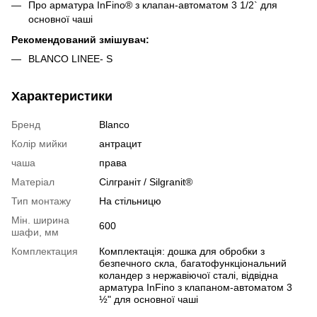
Про арматура InFino® з клапан-автоматом 3 1/2` для
основної чаші
Рекомендований змішувач:
BLANCO LINEE- S
Характеристики
Бренд
Blanco
Колір мийки
антрацит
чаша
права
Матеріал
Сілграніт / Silgranit®
Тип монтажу
На стільницю
Мін. ширина
600
шафи, мм
Комплектация
Комплектація: дошка для обробки з
безпечного скла, багатофункціональний
коландер з нержавіючої сталі, відвідна
арматура InFino з клапаном-автоматом 3
½" для основної чаші