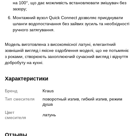
на 100°, що дає можливість встановлювати змішувач без
зазору;
Монтажний вузол Quick Connect дозволяє приєднувати
шланги водопостачання без зайвих зусиль та необхідності
ручного затягування.
Модель виготовлена з високоякісної латуні, елегантний
зовнішній вигляд і якісне оздоблення моделі, що не потьмяніє
з роками, створюють захоплюючий сучасний вигляд і відчуття
добробуту на кухні.
Характеристики
Бренд
Kraus
Тип смесителя
поворотный излив, гибкий излив, режим
душа
Цвет
латунь
смесителя
Отзывы