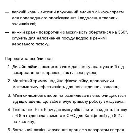
верхній кран - високий пружинний вилив з лійкою-спреєм
для попереднього ополіскування і видалення твердих
залишків їжі;
нижній кран - поворотний з можливість обертатися на 360°,
служить для наповнення посуду водою в режимі
аерованого потоку.
Переваги та особливості:
Дизайн лійки з розпилювачем дає змогу адаптувати її під
використання як правою, так і лівою рукою;
Магнітний тримач надійно фіксує лійку, пропонуючи
максимальну ефективність для повсякденних завдань;
М'які силіконові отвори на розпилювачі легко очищаються
від відкладень, що забезпечує тривалу роботу змішувача;
Технологія Flex Flow дає змогу збільшити швидкість потоку
з 6.8 л (відповідає вимогам CEC для Каліфорнії) до 8.2 л
на хвилину;
Загальний важіль керування працює з поворотом вперед