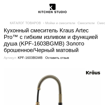
КАТАЛОГ ТОВАРОВ
◦ Мойки и смесители
Смесители
Смес
Кухонный смеситель Kraus Artec
Pro™ с гибким изливом и функцией
душа (KPF-1603BGMB) Золото
брошенное/Черный матовый
Артикул:
KPF-1603BGMB
Оставить отзыв