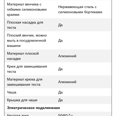
Материал венчика с
Нержавеющая сталь с
гибкими силиконовыми
силиконовыми бортиками
краями
Плоская насадка для
Да
теста
Плоский венчик, можно
мыть в посудомоечной
Да
машине
Материал плоской
Алюминий
насадки
Крюк для замешивания
Да
теста
Материал крюка для
Алюминий
замешивания теста
Чаша
Да
Крышка для чаши
Да
Электрическое подключение
Частота тока
50/60 Гц