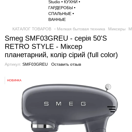
КАТАЛОГ ТОВАРОВ
◦ Мелкая бытовая техника
Миксеры
М
Smeg SMF03GREU - серія 50'S
RETRO STYLE - Міксер
планетарний, колір сірий (full color)
Артикул:
SMF03GREU
Оставить отзыв
НОВИНКА