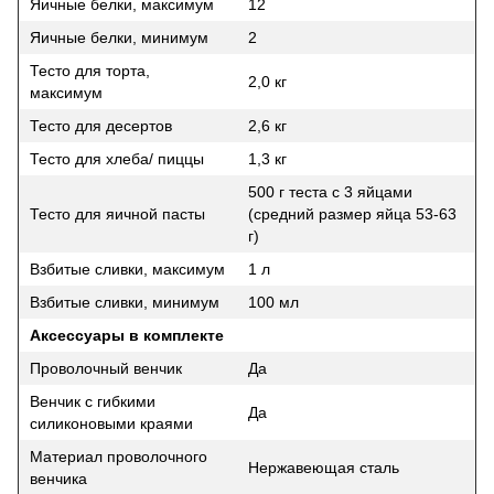
Яичные белки, максимум
12
Яичные белки, минимум
2
Тесто для торта,
2,0 кг
максимум
Тесто для десертов
2,6 кг
Тесто для хлеба/ пиццы
1,3 кг
500 г теста с 3 яйцами
Тесто для яичной пасты
(средний размер яйца 53-63
г)
Взбитые сливки, максимум
1 л
Взбитые сливки, минимум
100 мл
Аксессуары в комплекте
Проволочный венчик
Да
Венчик с гибкими
Да
силиконовыми краями
Материал проволочного
Нержавеющая сталь
венчика