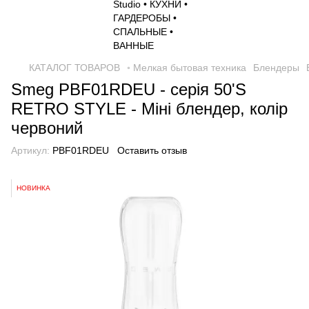
КАТАЛОГ ТОВАРОВ
◦ Мелкая бытовая техника
Блендеры
Smeg PBF01RDEU - серія 50'S
RETRO STYLE - Міні блендер, колір
червоний
Артикул:
PBF01RDEU
Оставить отзыв
НОВИНКА