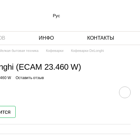
Рус
ОВ
ИНФО
КОНТАКТЫ
 Мелкая бытовая техника
Кофеварки
Кофеварки DeLonghi
nghi (ECAM 23.460 W)
.460 W
Оставить отзыв
ится