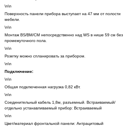
\n\n
Поверхность панели прибора выступает на 47 мм от полости
мебели.
\n\n
Монтаж BS/BM/CM непосредственно над WS в нише 59 см без
промежуточного пола.
\n\n
Розетку можно спланировать за прибором.
\n\n
Подключение:
\n\n
Общая подключенная нагрузка 0,82 кВт.
\n\n
Соединительный кабель 1,8м, разъемный. Встраиваемый/
отдельно устанавливаемый прибор: Встраиваемый
\n\n
Цвет/материал фронтальной панели: Антрацитовый