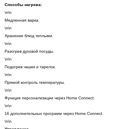
Способы нагрева:
\n\n
Медленная варка.
\n\n
Хранение блюд теплыми.
\n\n
Разогрев духовой посуды.
\n\n
Подогрев чашек и тарелок.
\n\n
Прямой контроль температуры.
\n\n
Функция персонализации через Home Connect.
\n\n
16 дополнительных программ через Home Connect.
\n\n