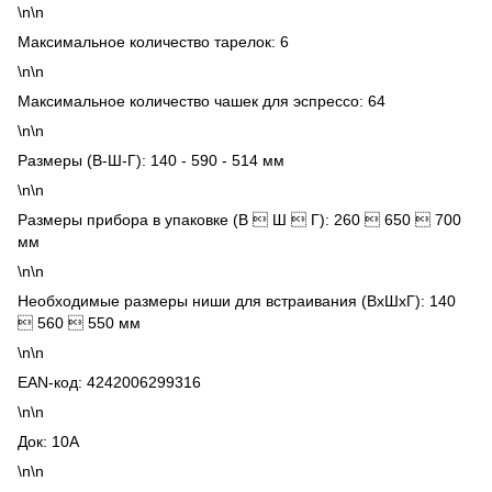
\n\n
Максимальное количество тарелок: 6
\n\n
Максимальное количество чашек для эспрессо: 64
\n\n
Размеры (В-Ш-Г): 140 - 590 - 514 мм
\n\n
Размеры прибора в упаковке (В  Ш  Г): 260  650  700
мм
\n\n
Необходимые размеры ниши для встраивания (ВхШхГ): 140
 560  550 мм
\n\n
EAN-код: 4242006299316
\n\n
Док: 10А
\n\n