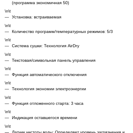
(программа экономичная 50)
\n\t
Установка: встраиваемая
\n\t
Количество программ/температурных режимов: 5/3
\n\t
Система сушки: Технология AirDry
\n\t
Текстовая/символьная панель управления
\n\t
Функция автоматического отключения
\n\t
Технология экономии электроэнергии
\n\t
Функция отложенного старта: 3 часа
\n\t
Индикация оставшегося времени
\n\t
Датчик чистоты воды: Определяет уровень загрязнения и