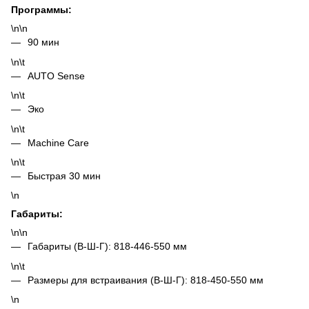
Программы:
\n\n
90 мин
\n\t
AUTO Sense
\n\t
Эко
\n\t
Machine Care
\n\t
Быстрая 30 мин
\n
Габариты:
\n\n
Габариты (В-Ш-Г): 818-446-550 мм
\n\t
Размеры для встраивания (В-Ш-Г): 818-450-550 мм
\n