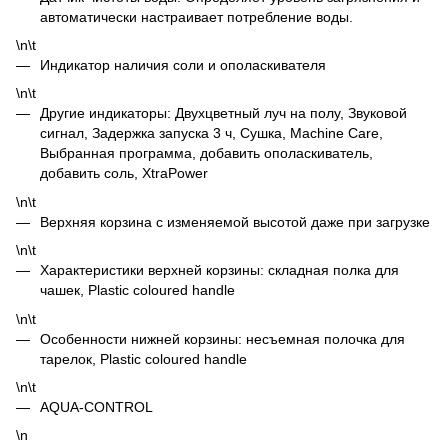
автоматически настраивает потребление воды.
\n\t
Индикатор наличия соли и ополаскивателя
\n\t
Другие индикаторы: Двухцветный луч на полу, Звуковой
сигнал, Задержка запуска 3 ч, Сушка, Machine Care,
Выбранная программа, добавить ополаскиватель,
добавить соль, XtraPower
\n\t
Верхняя корзина с изменяемой высотой даже при загрузке
\n\t
Характеристики верхней корзины: складная полка для
чашек, Plastic coloured handle
\n\t
Особенности нижней корзины: несъемная полочка для
тарелок, Plastic coloured handle
\n\t
AQUA-CONTROL
\n