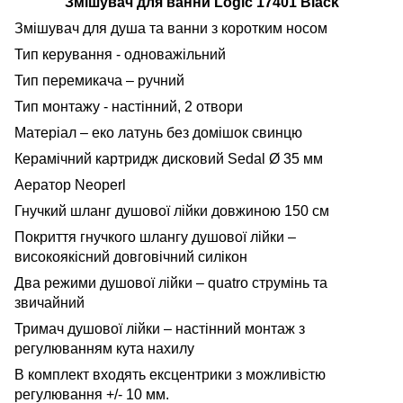
Змішувач для ванни Logic 17401 Black
Змішувач для душа та ванни з коротким носом
Тип керування - одноважільний
Тип перемикача – ручний
Тип монтажу - настінний, 2 отвори
Матеріал – еко латунь без домішок свинцю
Керамічний картридж дисковий Sedal Ø 35 мм
Аератор Neoperl
Гнучкий шланг душової лійки довжиною 150 см
Покриття гнучкого шлангу душової лійки –
високоякісний довговічний силікон
Два режими душової лійки –
quatro
струмінь та
звичайний
Тримач душової лійки – настінний монтаж з
регулюванням кута нахилу
В комплект входять ексцентрики з можливістю
регулювання +/- 10 мм.