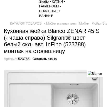
КАТАЛОГ ТОВАРОВ
◦ Мойки и смесители
Мойки
Мойки Bl
Кухонная мойка Blanco ZENAR 45 S
(- чаша справа) Silgranit® цвет
белый скл.-авт. InFino (523788)
монтаж на столешницу
Артикул:
523788
Оставить отзыв