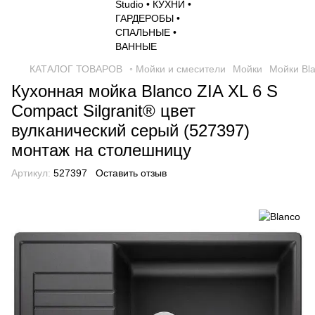
КАТАЛОГ ТОВАРОВ
◦ Мойки и смесители
Мойки
Мойки Bl
Кухонная мойка Blanco ZIA XL 6 S
Compact Silgranit® цвет
вулканический серый (527397)
монтаж на столешницу
Артикул:
527397
Оставить отзыв