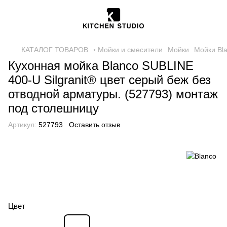
КАТАЛОГ ТОВАРОВ
◦ Мойки и смесители
Мойки
Мойки Bl
Кухонная мойка Blanco SUBLINE
400-U Silgranit® цвет серый беж без
отводной арматуры. (527793) монтаж
под столешницу
Артикул:
527793
Оставить отзыв
Цвет