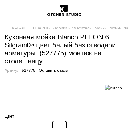
КАТАЛОГ ТОВАРОВ
◦ Мойки и смесители
Мойки
Мойки Bl
Кухонная мойка Blanco PLEON 6
Silgranit® цвет белый без отводной
арматуры. (527775) монтаж на
столешницу
Артикул:
527775
Оставить отзыв
Цвет