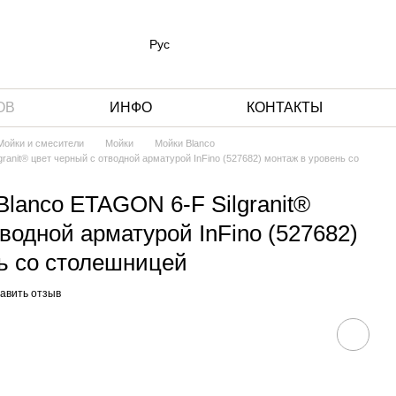
Рус
ОВ
ИНФО
КОНТАКТЫ
 Мойки и смесители
Мойки
Мойки Blanco
ranit® цвет черный с отводной арматурой InFino (527682) монтаж в уровень со
Blanco ETAGON 6-F Silgranit®
водной арматурой InFino (527682)
ь со столешницей
авить отзыв