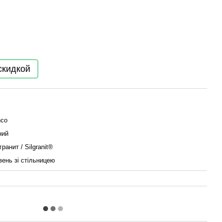
скидкой
nco
ний
ранит / Silgranit®
вень зі стільницею