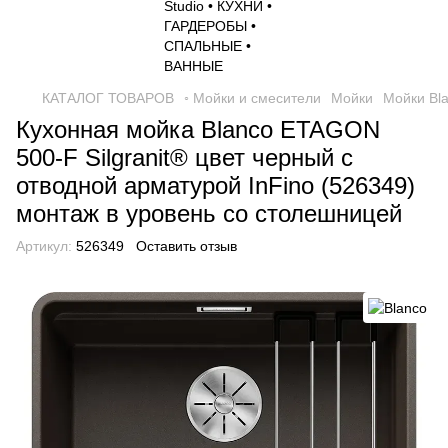
КАТАЛОГ ТОВАРОВ
◦ Мойки и смесители
Мойки
Мойки Bl
Кухонная мойка Blanco ETAGON
500-F Silgranit® цвет черный с
отводной арматурой InFino (526349)
монтаж в уровень со столешницей
Артикул:
526349
Оставить отзыв