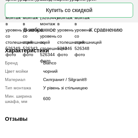
Купить со скидкой
В избранное
К сравнению
Характеристики
Бренд
Blanco
Цвет мойки
чорний
Материал
Cилгранит / Silgranit®
Тип монтажа
У рівень зі стільницею
Мин. ширина
600
шкафа, мм
Отзывы