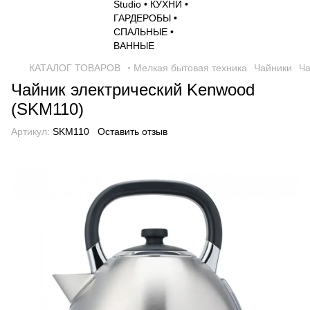
КАТАЛОГ ТОВАРОВ
◦ Мелкая бытовая техника
Чайники
Ча
Чайник электрический Kenwood
(SKM110)
Артикул:
SKM110
Оставить отзыв