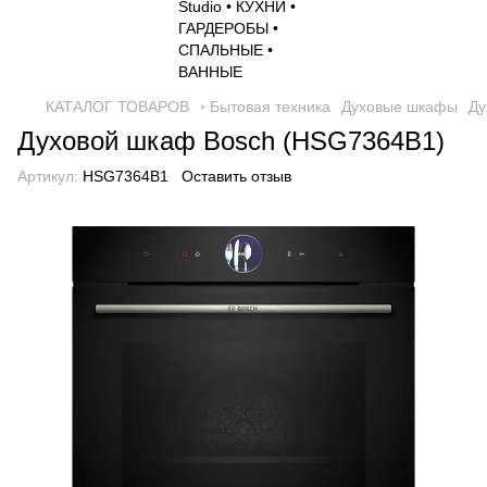
КАТАЛОГ ТОВАРОВ
◦ Бытовая техника
Духовые шкафы
Ду
Духовой шкаф Bosch (HSG7364B1)
Артикул:
HSG7364B1
Оставить отзыв