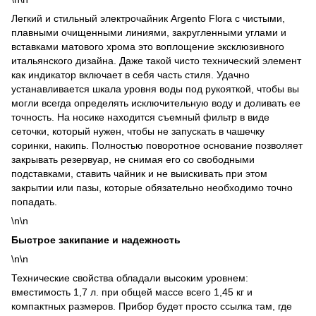
Легкий и стильный электрочайник Argento Flora с чистыми,
плавными очищенными линиями, закругленными углами и
вставками матового хрома это воплощение эксклюзивного
итальянского дизайна. Даже такой чисто технический элемент
как индикатор включает в себя часть стиля. Удачно
устанавливается шкала уровня воды под рукояткой, чтобы вы
могли всегда определять исключительную воду и доливать ее
точность. На носике находится съемный фильтр в виде
сеточки, который нужен, чтобы не запускать в чашечку
соринки, накипь. Полностью поворотное основание позволяет
закрывать резервуар, не снимая его со свободными
подставками, ставить чайник и не выискивать при этом
закрытии или пазы, которые обязательно необходимо точно
попадать.
\n\n
Быстрое закипание и надежность
\n\n
Технические свойства обладали высоким уровнем:
вместимость 1,7 л. при общей массе всего 1,45 кг и
компактных размеров. Прибор будет просто ссылка там, где